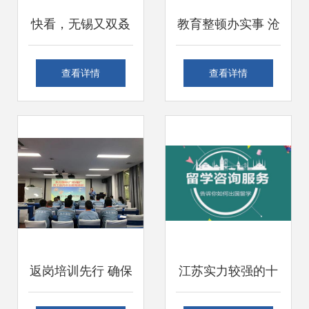
快看，无锡又双叒
教育整顿办实事 沧
有3所学校被省教
州基层法院砥砺前
查看详情
查看详情
育厅点赞了！这次
行，真抓实干优化
是因为这个特色办
司法服务
公服务
返岗培训先行 确保
江苏实力较强的十