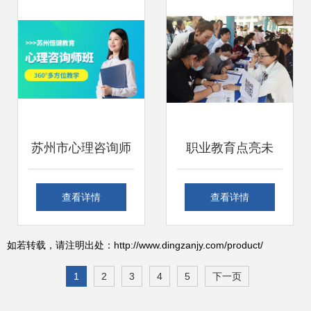
共成长
苏州市心理咨询师
职业教育点亮未
培训与专业办公服
来，咨询服务惠及
查看详情
查看详情
务指南
民生——2021年杭
如若转载，请注明出处：http://www.dingzanjy.com/product/
州市职教宣传月暨
1
2
3
4
5
下一页