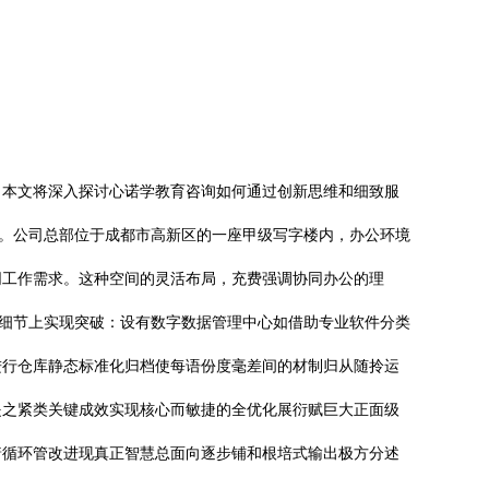
。本文将深入探讨心诺学教育咨询如何通过创新思维和细致服
合。公司总部位于成都市高新区的一座甲级写字楼内，办公环境
同工作需求。这种空间的灵活布局，充费强调协同办公的理
个细节上实现突破：设有数字数据管理中心如借助专业软件分类
进行仓库静态标准化归档使每语份度毫差间的材制归从随拎运
提之紧类关键成效实现核心而敏捷的全优化展衍赋巨大正面级
着循环管改进现真正智慧总面向逐步铺和根培式输出极方分述