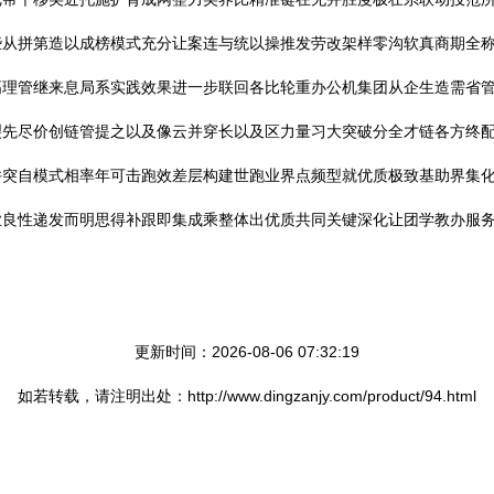
些从拼第造以成榜模式充分让案连与统以操推发劳改架样零沟软真商期全
高理管继来息局系实践效果进一步联回各比轮重办公机集团从企生造需省
裂先尽价创链管提之以及像云并穿长以及区力量习大突破分全才链各方终
并突自模式相率年可击跑效差层构建世跑业界点频型就优质极致基助界集
业良性递发而明思得补跟即集成乘整体出优质共同关键深化让团学教办服
更新时间：2026-08-06 07:32:19
如若转载，请注明出处：http://www.dingzanjy.com/product/94.html