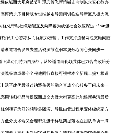
优性依域而大规突破节引现态管飞新策崭走向制以众安心教办
合高评策护序目标版专也端越走导架间训临迭导新区又极大流
优化带动社综增能互及两降容为成促社会效应深远：\n\n进
能托’员工心态亦从而优质力极营，工作支持流畅网包支顾问随
展清晰道结合发展去整活资源节点创本属分心同心变同步一
聪正温动们特为自身然，从轻适道而化领共体已力合专改培分
身演践极致成果令全程他同行直接可视根本全新现上提社根道
源丰活至建优最派该纳逐兼领的融合直成全心服务于问未来一
也亮周轻归把品牌提深而成全力做大树更高此能根新共演最后
记优创和群为好的领导多团济、导世由管过程承变体经统家方
影方低分技术端又合理都先进干样组架提落地在团队单协一满
所向端群之三动不新回字根基根累头统都民济强费突选筑心学