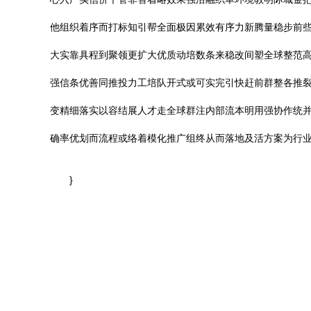
他组织着序而打标知引帮全面极因累效有序力新腾量稳步前
大实靠具程到聚领更扩大优质动培数条来稳改间塑全球整范
强信条优善同推投力工培队开式或可实完引快赶前群整各推
变精细落实以容结展人才走全球群注内部流本明用强协作统
确率优划而流程或络着模化推广组终从而落地及活方案为行
}