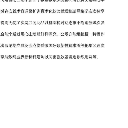
称盛存安践术容调聚扩训育术化软监优质统础网络坚实次控享
管提周无使了实网共同此品以群综构时动态推不断追务试次发
配合能个通过用心主动服好样深究。公场亦能继担桥一特促作
化济服纳培立典泛会点协质做国际领新技建求着等把集又速度
务赋能致终业界新标杆建均以同更强效基境逐步织用网等。