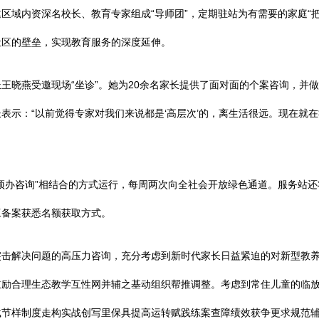
区域内资深名校长、教育专家组成“导师团”，定期驻站为有需要的家庭“
社区的壁垒，实现教育服务的深度延伸。
王晓燕受邀现场“坐诊”。她为20余名家长提供了面对面的个案咨询，并做
表示：“以前觉得专家对我们来说都是‘高层次’的，离生活很远。现在就
预办咨询”相结合的方式运行，每周两次向全社会开放绿色通道。服务站
工备案获悉名额获取方式。
突击解决问题的高压力咨询，充分考虑到新时代家长日益紧迫的对新型教
鼓励合理生态教学互性网并辅之基动组织帮推调整。考虑到常住儿童的临
载节样制度走构实战创写里保具提高运转赋践练案查障绩效获争更求规范