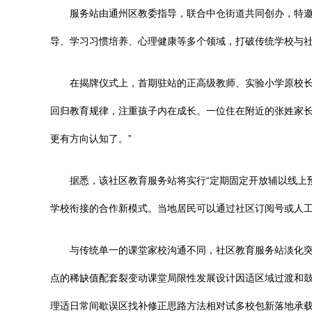
服务站由通州区教委指导，联合中仓街道共同创办，特邀
导、学习习惯培养、心理健康等多个领域，打破传统学校与
在揭牌仪式上，首期驻站的正高级教师、实验小学原校长
回归教育规律，注重孩子内在成长。一位住在附近的张姓家长
更有方向认知了。”
据悉，该社区教育服务站将实行“定期固定开放辅以线上
学校衔接的合作新模式。当地居民可以通过社区订阅号或人
与传统单一的课堂家校沟通不同，社区教育服务站淡化
点的稀缺值配套裂变动课堂局限性发展设计因适区域过渡和
理适日常间歇误区找补修正思路方法相对试多校包新落地承