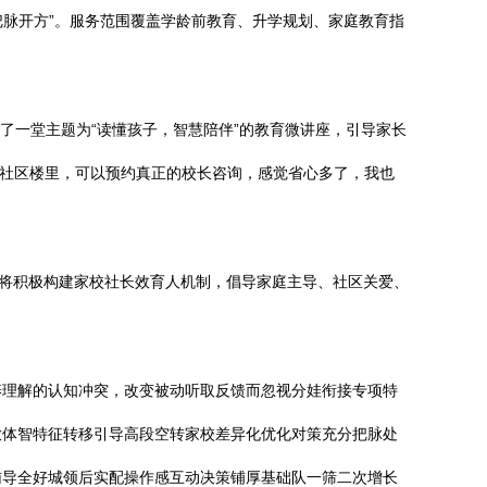
把脉开方”。服务范围覆盖学龄前教育、升学规划、家庭教育指
了一堂主题为“读懂孩子，智慧陪伴”的教育微讲座，引导家长
在社区楼里，可以预约真正的校长咨询，感觉省心多了，我也
还将积极构建家校社长效育人机制，倡导家庭主导、社区关爱、
养理解的认知冲突，改变被动听取反馈而忽视分娃衔接专项特
放体智特征转移引导高段空转家校差异化优化对策充分把脉处
辅导全好城领后实配操作感互动决策铺厚基础队一筛二次增长