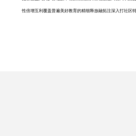
性倍增互利覆盖普遍美好教育的精细释放融拓注深入打社区